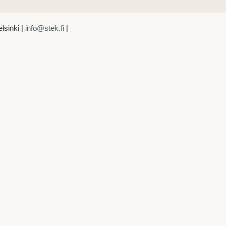
lsinki |
info@stek.fi
|