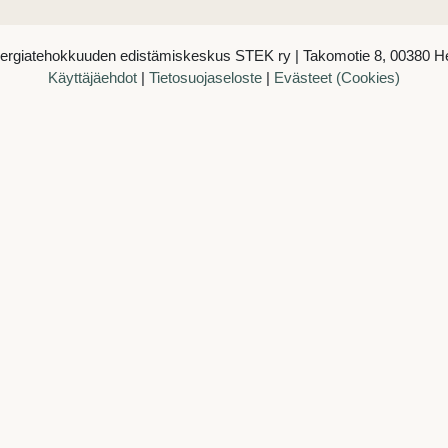
nergiatehokkuuden edistämiskeskus STEK ry | Takomotie 8, 00380 He
Käyttäjäehdot
|
Tietosuojaseloste
|
Evästeet (Cookies)