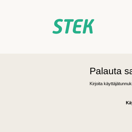
Palauta s
Kirjoita käyttäjätunnu
Kä