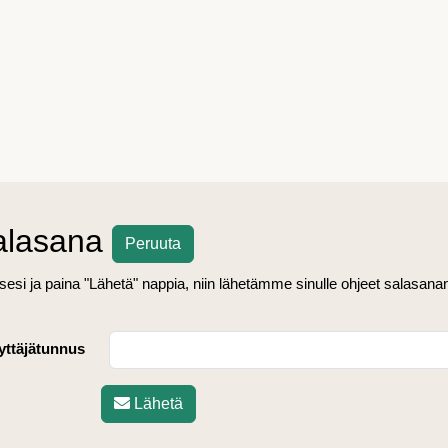
alasana
Peruuta
ksesi ja paina "Lähetä" nappia, niin lähetämme sinulle ohjeet salasana
yttäjätunnus
Lähetä